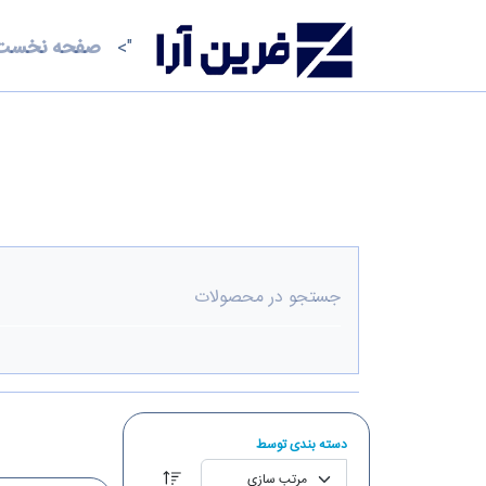
صفحه نخست
">
م
دسته بندی توسط