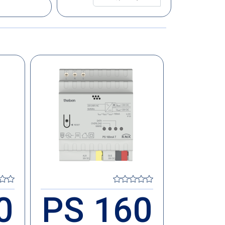
0
PS 160